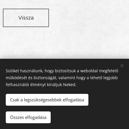
Vissza
Sütiket használunk, hogy biztosítsuk a weboldal megfelelő
működését és biztonságát, valamint hogy a lehető legjobb
Rex Stúdió Konyhabútor és Lakberendezés, 2112 Veresegyház,
felhasználói élményt kínáljuk Neked.
Pázmány utca 11 , +36-28-586800, +36-20-3166140
© copyright rexstudio.hu 2005
Csak a legszükségesebbek elfogadása
Sütik
Nyelvek
Összes elfogadása
Magyar
English