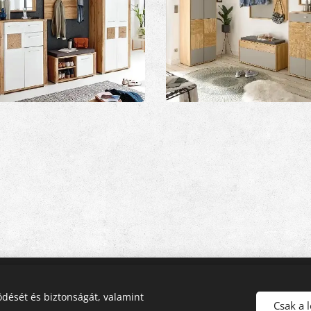
ndezés, 2112 Veresegyház, Pázmány utca 11 , +36-28-586800, +36-
dését és biztonságát, valamint
Csak a 