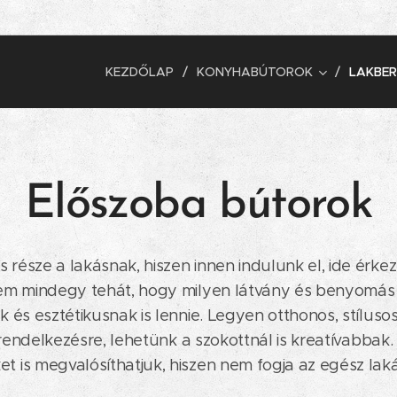
KEZDŐLAP
KONYHABÚTOROK
LAKBER
Előszoba bútorok
része a lakásnak, hiszen innen indulunk el, ide érke
 Nem mindegy tehát, hogy milyen látvány és benyomás
 és esztétikusnak is lennie. Legyen otthonos, stílusos
ll rendelkezésre, lehetünk a szokottnál is kreatívabba
t is megvalósíthatjuk, hiszen nem fogja az egész lak