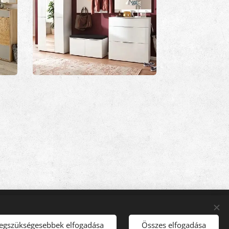
20-3166140
Nyelvek
Magyar
English
legszükségesebbek elfogadása
Összes elfogadása