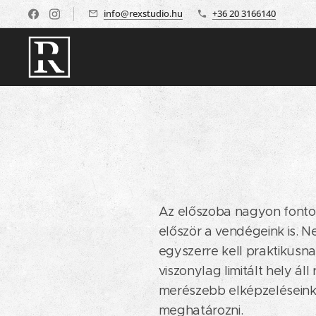
info@rexstudio.hu
+36 20 3166140
Az előszoba nagyon fontos 
először a vendégeink is.
egyszerre kell praktikusnak
viszonylag limitált hely á
merészebb elképzeléseinke
meghatározni.