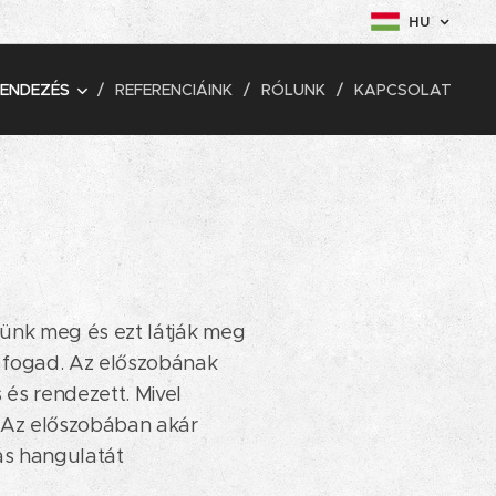
HU
ENDEZÉS
REFERENCIÁINK
RÓLUNK
KAPCSOLAT
zünk meg és ezt látják meg
 fogad. Az előszobának
 és rendezett. Mivel
k. Az előszobában akár
ás hangulatát