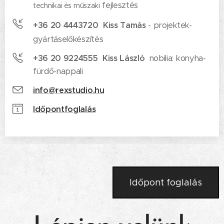
fejlesztés
technikai és műszaki
+36 20 4443720 Kiss Tamás
-
projektek-
gyártáselőkészítés
+36 20 9224555 Kiss László
nobilia: konyha-
fürdő-nappali
info@rexstudio.hu
Időpontfoglalás
Időpont foglalás