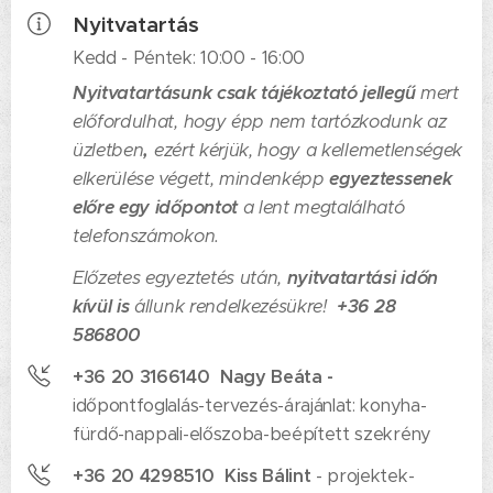
Nyitvatartás
Kedd - Péntek: 10:00 - 16:00
Nyitvatartásunk csak tájékoztató jellegű
mert
előfordulhat, hogy épp nem tartózkodunk az
üzletben
,
ezért kérjük, hogy a kellemetlenségek
elkerülése végett, mindenképp
egyeztessenek
előre egy időpontot
a lent megtalálható
telefonszámokon.
Előzetes egyeztetés után,
nyitvatartási időn
kívül is
állunk rendelkezésükre!
+36 28
586800
+36 20 3166140
Nagy Beáta -
időpontfoglalás-tervezés-árajánlat: konyha-
fürdő-nappali-előszoba-beépített szekrény
+36 20 4298510 Kiss Bálint
- projektek-