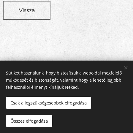
Vissza
Sütiket használunk, hogy biztosítsuk a weboldal megfelelő
működését és biztonságát, valamint hogy a lehető legjobb
Rex Stúdió Konyhabútor és Lakberendezés, 2112 Veresegyház,
felhasználói élményt kínáljuk Neked.
Pázmány utca 11 , +36-28-586800, +36-20-3166140
© copyright rexstudio.hu 2005
Csak a legszükségesebbek elfogadása
Sütik
Nyelvek
Összes elfogadása
Magyar
English